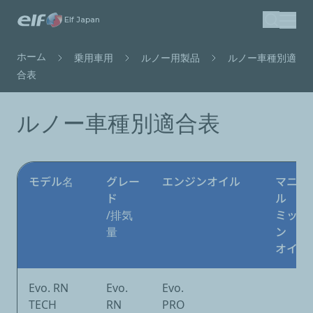
メ
Elf Japan
検索
イ
ン
パ
ホーム
乗用車用
ルノー用製品
ルノー車種別適
コ
ン
合表
ン
く
テ
ず
ルノー車種別適合表
ン
ツ
に
移
モデル名
グレー
エンジンオイル
マニュ
動
ド
ル
/排気
ミッシ
量
ン
オイル
Evo. RN
Evo.
Evo.
TECH
RN
PRO