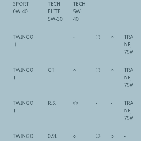
SPORT
TECH
TECH
0W-40
ELITE
5W-
5W-30
40
TWINGO
-
◎
○
TRANS
Ⅰ
NFJ
75W80
TWINGO
GT
○
◎
○
TRANS
Ⅱ
NFJ
75W80
TWINGO
R.S.
◎
-
-
TRANS
Ⅱ
NFJ
75W80
TWINGO
0.9L
○
◎
○
-