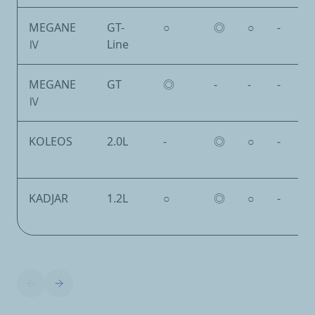
MEGANE
GT-
○
◎
○
-
Ⅳ
Line
MEGANE
GT
◎
-
-
-
Ⅳ
KOLEOS
2.0L
-
◎
○
-
KADJAR
1.2L
○
◎
○
-