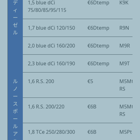
デ
1,5 blue dCi
€6Dtemp
K9K
ィ
75/80/85/95/115
ー
ゼ
1,7 blue dCi 120/150
€6Dtemp
R9N
ル
2,0 blue dCi 160/200
€6Dtemp
M9R
2,3 blue dCi 160/190
€6Dtemp
M9T
ル
1,6 R.S. 200
€5
M5Mt
ノ
RS
ー
ス
1,6 R.S. 200/220
€6B
M5Mt
ポ
RS
ー
ル
1,8 TCe 250/280/300
€6B
M5Pt
ア