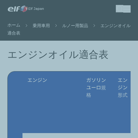
メ
Elf Japan
検索
イ
ン
パ
ホーム
乗用車用
ルノー用製品
エンジンオイル
コ
ン
適合表
ン
く
テ
ず
エンジンオイル適合表
ン
ツ
に
移
エンジン
ガソリン
エン
動
ユーロ規
ジン
格
形式