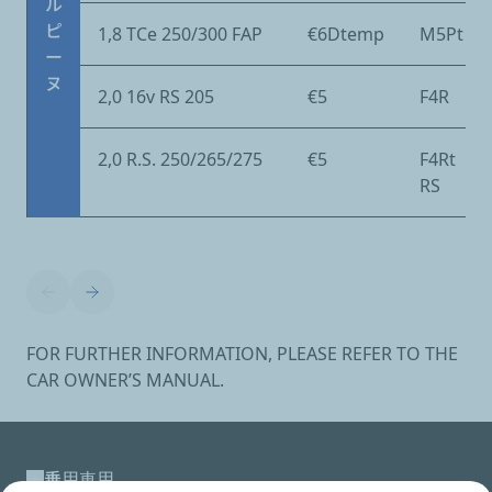
ル
ピ
1,8 TCe 250/300 FAP
€6Dtemp
M5Pt
ー
ヌ
2,0 16v RS 205
€5
F4R
2,0 R.S. 250/265/275
€5
F4Rt
RS
FOR FURTHER INFORMATION, PLEASE REFER TO THE
CAR OWNER’S MANUAL.
乗用車用