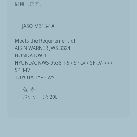
維持します。
JASO M315-1A
Meets the Requirement of
AISIN WARNER JWS 3324
HONDA DW-1
HYUNDAI NWS-9638 T-5 / SP-IV / SP-IV-RR /
SPH-IV
TOYOTA TYPE WS
色: 赤
パッケージ: 20L