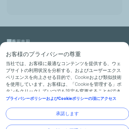
乗用車用
お客様のプライバシーの尊重
二輪車用
当社では、お客様に最適なコンテンツを提供する、ウェ
レース用製品
ブサイトの利用状況を分析する、およびユーザーエクス
ペリエンスを向上させる目的で、Cookieおよび類似技術
専門技術
を使用しています。お客様は、「Cookieを管理する」ボ
タンをクリックしていつでも設定を変更することができ
エルフについて
ます。「承諾します」のボタンをクリックすると、すべ
プライバシーポリシーおよびCookieポリシーの項にアクセス
てのCookieの受け入れに同意したことになります。「拒
Les Pleiades Zero / STI : スバル向け
否します」をクリックすると、サイトの正常な動作に必
承諾します
要な必須Cookieのみが使用されます。詳しくは、「プラ
イバシーポリシーおよびCookieポリシー」のページをご