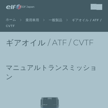
メ
Elf Japan
検索
イ
ン
パ
ホーム
乗用車用
一般製品
ギアオイル / ATF /
コ
ン
CVTF
ン
く
テ
ず
ギアオイル / ATF / CVTF
ン
ツ
に
移
動
マニュアルトランスミッショ
ン