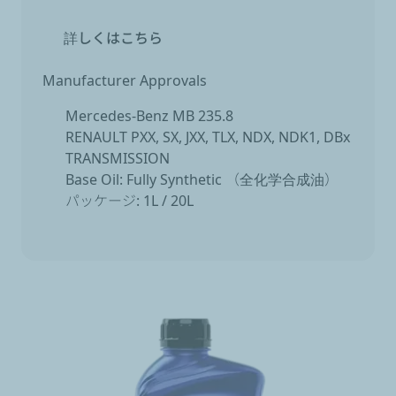
詳しくはこちら
Manufacturer Approvals
Mercedes-Benz MB 235.8
RENAULT PXX, SX, JXX, TLX, NDX, NDK1, DBx
TRANSMISSION
Base Oil: Fully Synthetic （全化学合成油）
パッケージ: 1L / 20L