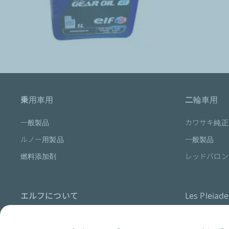
乗用車用
二輪車用
一般製品
カワサキ純正
ルノー用製品
一般製品
燃料添加剤
レッドバロン
エルフについて
Les Pleiad
コアバリュー