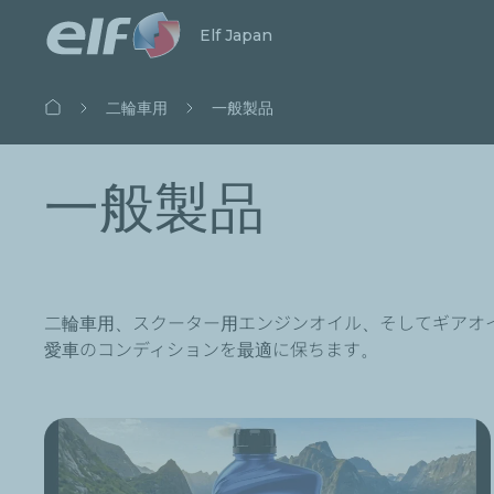
検索開始
閉じる
Elf Japan
パ
二輪車用
一般製品
ン
く
ず
一般製品
二輪車用、スクーター用エンジンオイル、そしてギアオ
愛車のコンディションを最適に保ちます。