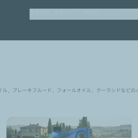
メ
乗用車用
二輪車用
レース用製品
トタルエナジーズ（T
イ
ン
コ
ン
テ
ン
ツ
に
移
動
イル、ブレーキフルード、フォールオイル、クーランドなどの