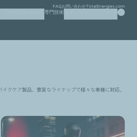
FAQ
お問い合わせ
TotalEnergies.com
検索
otalEnergies）
専門技術
ELF（エルフ）について
バイクケア製品。豊富なライナップで様々な車種に対応。