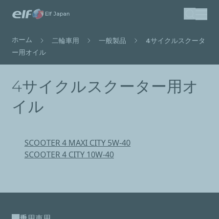
メ
Elf Japan
検索
イ
ン
パ
ホーム
二輪車用
一般製品
4サイクルスクータ
コ
ン
ー用オイル
ン
く
テ
ず
4サイクルスクーター用オ
ン
ツ
イル
に
移
動
SCOOTER 4 MAXI CITY 5W-40
SCOOTER 4 CITY 10W-40
乗用車用