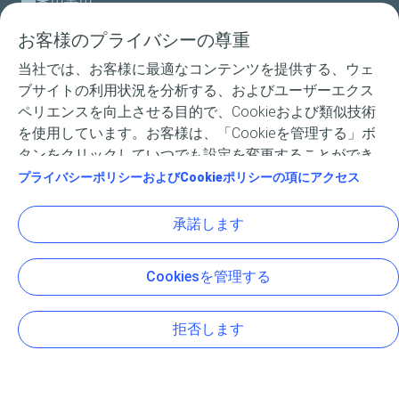
お客様のプライバシーの尊重
二輪車用
当社では、お客様に最適なコンテンツを提供する、ウェ
レース用製品
ブサイトの利用状況を分析する、およびユーザーエクス
ペリエンスを向上させる目的で、Cookieおよび類似技術
専門技術
を使用しています。お客様は、「Cookieを管理する」ボ
タンをクリックしていつでも設定を変更することができ
エルフについて
ます。「承諾します」のボタンをクリックすると、すべ
プライバシーポリシーおよびCookieポリシーの項にアクセス
てのCookieの受け入れに同意したことになります。「拒
Les Pleiades Zero / STI : スバル向け
否します」をクリックすると、サイトの正常な動作に必
承諾します
要な必須Cookieのみが使用されます。詳しくは、「プラ
イバシーポリシーおよびCookieポリシー」のページをご
Cookiesを管理する
覧ください。
サイトマップ
個人情報保護方針
一般利用規約
アクセシビリティ: 部分的順守
Cookies
拒否します
TotalEnergies Lubricants 2026