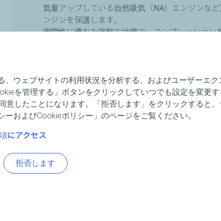
気量アップしている自然吸気（NA）エンジンな
ンジンを保護します。
密閉性に優れた強靭な油膜で、コンプレッション
優れた清浄性能でデポジットの発生を防止、レー
に保ち、エンジンが本来持っている性能を最大限
、ウェブサイトの利用状況を分析する、およびユーザーエクスペ
okieを管理する」ボタンをクリックしていつでも設定を変更
に同意したことになります。「拒否します」をクリックすると、サ
ーおよびCookieポリシー」のページをご覧ください。
の項にアクセス
Application
拒否します
1950's - 2020's race & tuned engine