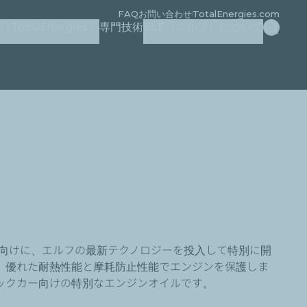
FAQ
お問い合わせ
TotalEnergies.com
検索
otalEnergies）
専門技術
ELF（エルフ）について
からクラッシックカー向けに、エルフの最新テクノロジーを投入して特別に開
、優れた耐熱性能と摩耗防止性能でエンジンを保護しま
ックカー向けの特別なエンジンオイルです。