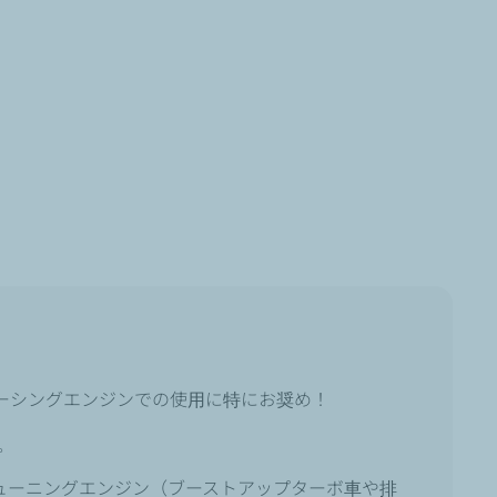
クレーシングエンジンでの使用に特にお奨め！
。
ューニングエンジン（ブーストアップターボ車や排