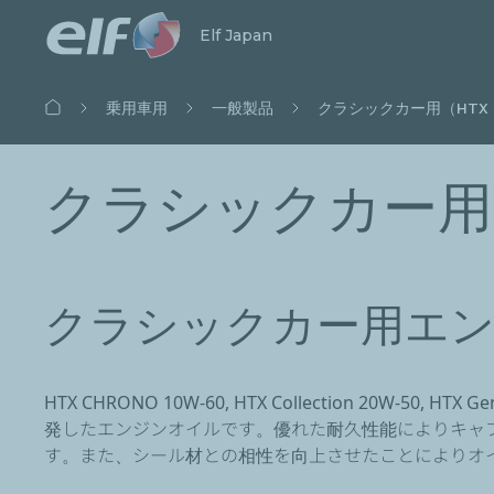
検索開始
閉じる
Elf Japan
パ
乗用車用
一般製品
クラシックカー用（HTX Col
ン
く
ず
クラシックカー用
クラシックカー用エ
HTX CHRONO 10W-60, HTX Collection 2
発したエンジンオイルです。優れた耐久性能によりキャ
す。また、シール材との相性を向上させたことによりオ