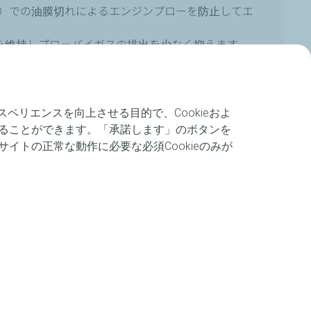
ど）での油膜切れによるエンジンプローを防止してエ
を維持しプローバイガスの排出を少なく抑えます。
シングエンジンやチューニングエンジンをクリーン
に引き出します。
リエンスを向上させる目的で、Cookieおよ
することができます。「承諾します」のボタンを
イトの正常な動作に必要な必須Cookieのみが
Base Oil
Fully Synthetic（全化学合成油）