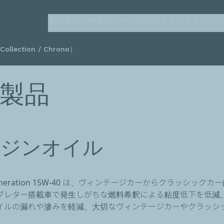
メ
乗用車用
二輪車用
レース用製品
トタルエナジーズ（T
イ
ン
lection / Chrono）
コ
ン
テ
製品
ン
ツ
に
移
動
ンジンオイル
0W-50, HTX Generation 15W-40 は、ヴィンテージカー
ブレター搭載車で発生しがちな燃料希釈による粘度低下を低減
イルの漏れや滲みを軽減、大切なヴィンテージカーやクラッシ