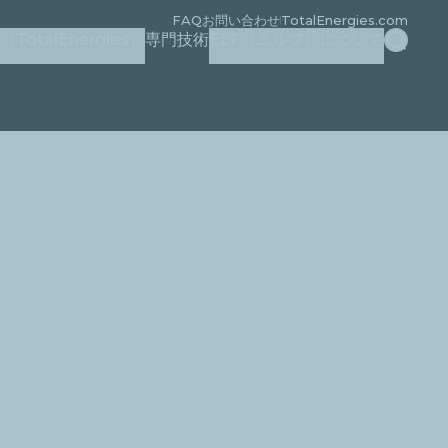
FAQ
お問い合わせ
TotalEnergies.com
検索
otalEnergies）
専門技術
ELF（エルフ）について