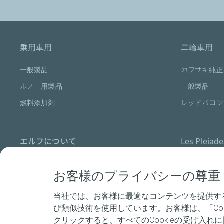
乗用車用
二輪車用
一般製品
カワサキ純正
ルノー用製品
一般製品
燃料添加剤
レッドバロン
エルフについて
Les Pleiad
コアバリュー
お客様のプライバシーの尊重
ELFの歴史
当社では、お客様に最適なコンテンツを提供する
パートナーシップ
び類似技術を使用しています。お客様は、「Co
ELFとクラフトマンの情熱
クリックすると、すべてのCookieの受け入れ