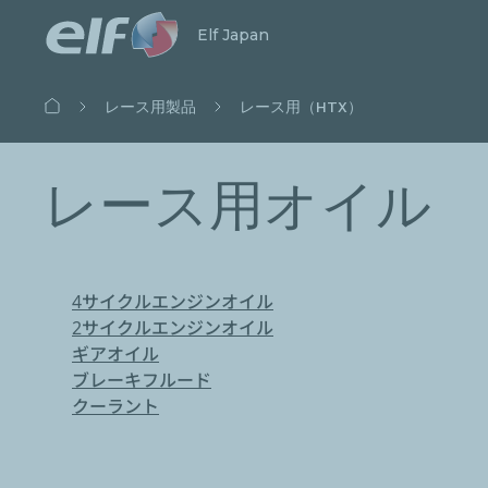
検索開始
閉じる
Elf Japan
パ
レース用製品
レース用（HTX）
ン
く
ず
レース用オイル
4サイクルエンジンオイル
2サイクルエンジンオイル
ギアオイル
ブレーキフルード
クーラント