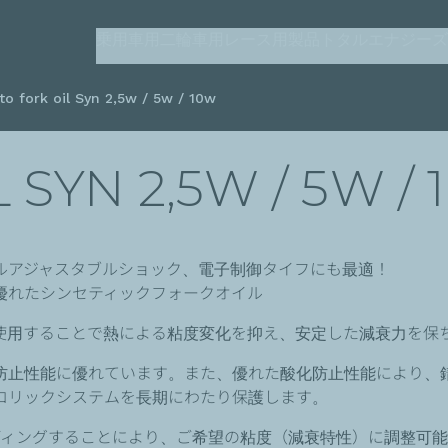
メ
乗用車用
二輪車用
レース用製品
トタルエナジーズ（T
イ
ン
o fork oil Syn 2,5w / 5w / 10w
コ
ン
テ
SYN 2,5W / 5W / 
ン
ツ
に
移
ルアジャスタブルショック、電子制御タイフにも最適！
動
優れたシンセティックフォークオイル
使用することで熱による粘度変化を抑え、安定した減衰力を保
防止性能に優れています。また、優れた酸化防止性能により、
ロリックシステムを長期にわたり保護します。
ディングすることにより、ご希望の粘度（減衰特性）に調整可