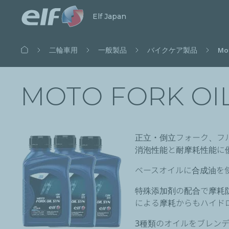
検索開始
閉じる
Elf Japan
パ
二輪車用
一般製品
バイクケア製品
Mot
ン
く
ず
MOTO FORK OIL 
正立・倒立フォーク、フ
消泡性能と耐摩耗性能に
ベースオイルに合成油を
特殊添加剤の配合で摩耗
による摩耗からもハイド
3種類のオイルをブレン