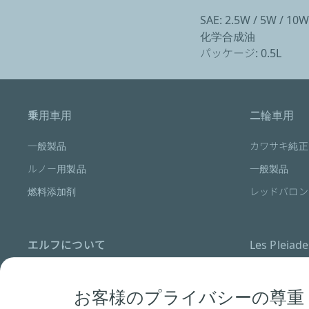
SAE: 2.5W / 5W / 10W
化学合成油
パッケージ: 0.5L
乗用車用
二輪車用
一般製品
カワサキ純正
ルノー用製品
一般製品
燃料添加剤
レッドバロン
エルフについて
Les Pleiad
コアバリュー
お客様のプライバシーの尊重
ELFの歴史