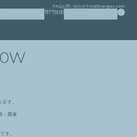
FAQ
お問い合わせ
TotalEnergies.com
検索
otalEnergies）
専門技術
ELF（エルフ）について
10W
ちます。
錆・腐食
能です。